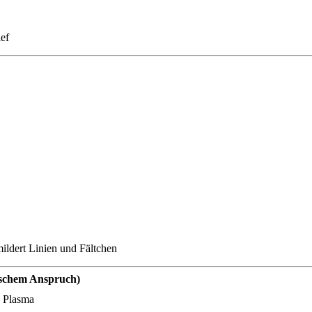
ief
ildert Linien und Fältchen
ischem Anspruch)
 Plasma